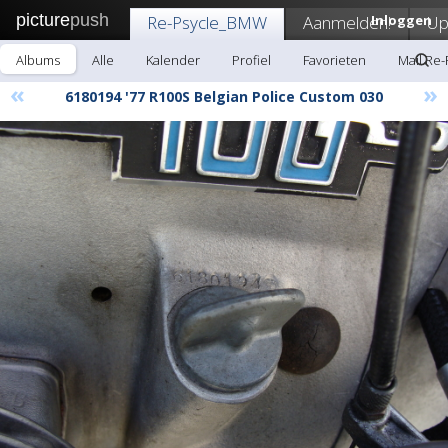
picture
push
Re-Psycle_BMW
Aanmelden!
Inloggen
Up
Albums
Alle
Kalender
Profiel
Favorieten
Mail Re
«
»
6180194 '77 R100S Belgian Police Custom 030