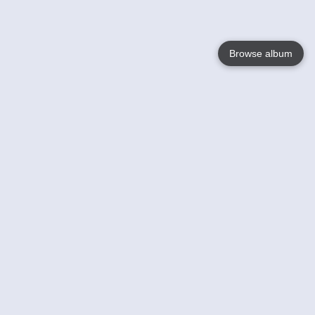
Browse album
Language
English
Nederlands
Français
Jouw
Help
Lees Meer