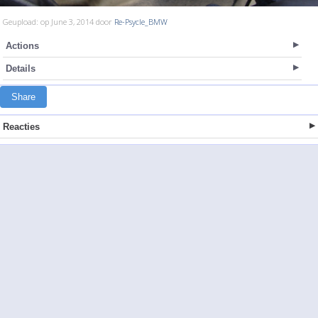
Geupload: op June 3, 2014 door
Re-Psycle_BMW
Actions
Details
Share
Reacties