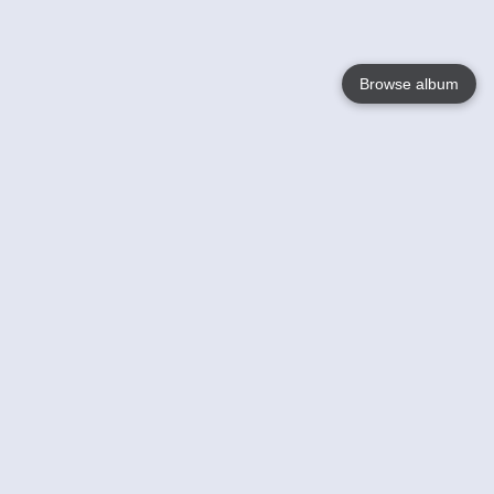
Browse album
Language
English
Nederlands
Français
Jouw
Help
Lees Meer