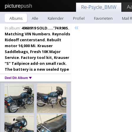
picture
push
A
Re-Psycle_BMW
Albums
Alle
Kalender
Profiel
Favorieten
Mail 
«
In album:
4960919 SOLD.....'74 R90S.
Matching VIN Numbers. Reynolds
Rideoff centerstand. Rebuilt
motor 16,000 Mi. Krauser
Saddlebags, Fresh 10K Major
Service. Factory tool kit, Krauser
“S” Tailpiece add-on small rack.
The battery is a new sealed type
Deel Dit Album