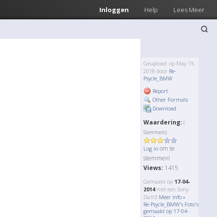
Inloggen
Help
Lees Meer
Geupload: op May 19,
2018 door
Re-
Psycle_BMW
Report
Other Formats
Download
Waardering:
(
Stemmers)
om te
Log in
stemmen!
Views:
1415
Gemaakt op
17-04-
2014
met een Sony
Dsch3
Meer Info »
Re-Psycle_BMW's Foto's
gemaakt op 17-04-