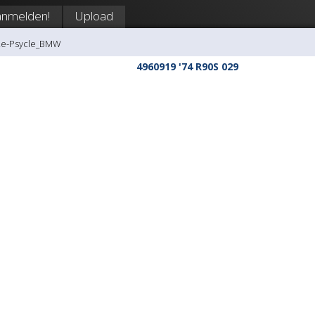
anmelden!
Upload
Re-Psycle_BMW
4960919 '74 R90S 029